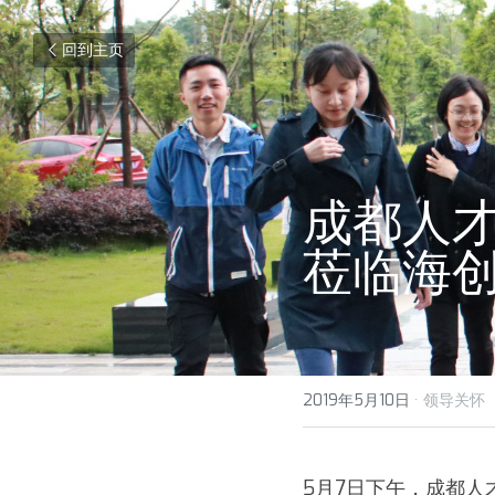
回到主页
成都人
莅临海
2019年5月10日
·
领导关怀
5月7日下午，成都